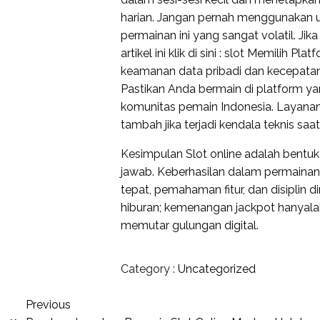
harian. Jangan pernah menggunakan u
permainan ini yang sangat volatil. Ji
artikel ini klik di sini :
slot
Memilih Platf
keamanan data pribadi dan kecepatan 
Pastikan Anda bermain di platform yang
komunitas pemain Indonesia. Layanan 
tambah jika terjadi kendala teknis sa
Kesimpulan Slot online adalah bentuk
jawab. Keberhasilan dalam permaina
tepat, pemahaman fitur, dan disiplin d
hiburan; kemenangan jackpot hanyala
memutar gulungan digital.
Category :
Uncategorized
Previous