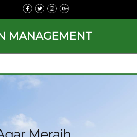
ON MANAGEMENT
Agar Meraih