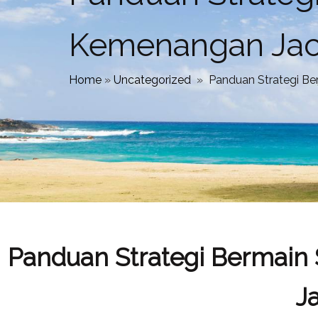
Kemenangan Jac
Home
»
Uncategorized
»
Panduan Strategi Be
Panduan Strategi Bermain
J