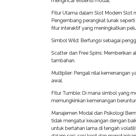
mengincar efisiensi modal.
Fitur Utama dalam Slot Modern Slot m
Pengembang perangkat lunak seperti 
fitur interaktif yang meningkatkan pel
Simbol Wild: Berfungsi sebagai peng
Scatter dan Free Spins: Memberikan 
tambahan.
Multiplier: Pengali nilai kemenangan ya
awal.
Fitur Tumble: Di mana simbol yang m
memungkinkan kemenangan beruntun d
Manajemen Modal dan Psikologi Berm
tidak mengatur keuangan dengan bai
untuk bertahan lama di tengah volati
dalam sesi-sesi kecil dan menetapkan