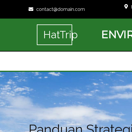
contact@domain.com
ENVI
HatTrip
Panduan Strategi