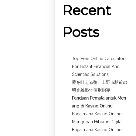
Recent
Posts
Top Free Online Calculators
For Instant Financial And
Scientific Solutions
夢を叶える塾、上野市駅前の
明光義塾で個別指導
Panduan Pemula untuk
Men
ang di Kasino Online
Bagaimana Kasino Online
Mengubah Hiburan Digital
Bagaimana Kasino Online