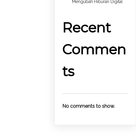
Mengubah Hiburan Digital
Recent
Commen
ts
No comments to show.