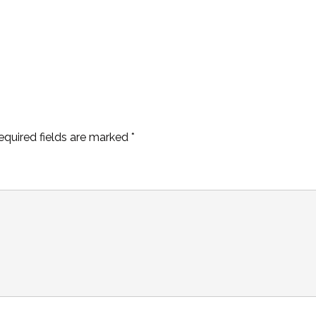
equired fields are marked
*