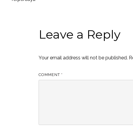
Leave a Reply
Your email address will not be published.
R
COMMENT
*