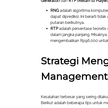
Generator)
dan
RTP (Return to Player
RNG
adalah algoritma komputer 
dapat diprediksi. Ini berarti ti
putaran berikutnya.
RTP
adalah persentase teoretis
dalam jangka panjang. Misalnya,
mengembalikan Rp96.000 untuk 
Strategi Meng
Management
Kesalahan terbesar yang sering dilak
Berikut adalah beberapa tips untuk 