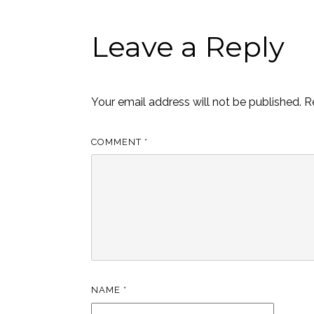
Leave a Reply
Your email address will not be published.
R
COMMENT
*
NAME
*