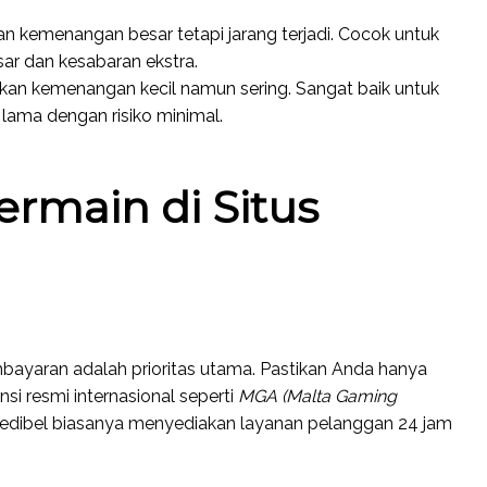
 kemenangan besar tetapi jarang terjadi. Cocok untuk
ar dan kesabaran ekstra.
an kemenangan kecil namun sering. Sangat baik untuk
 lama dengan risiko minimal.
rmain di Situs
ayaran adalah prioritas utama. Pastikan Anda hanya
nsi resmi internasional seperti
MGA (Malta Gaming
kredibel biasanya menyediakan layanan pelanggan 24 jam