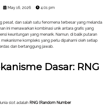
May 16, 2026
4:01 pm
ng pesat, dan salah satu fenomena terbesar yang melanda
nan ini menawarkan kombinasi unik antara grafis yang
si keuntungan yang menarik. Namun, di balik putaran
 mekanisme kompleks yang perlu dipahami oleh setiap
erdas dan bertanggung jawab.
kanisme Dasar: RNG
dunia slot adalah
RNG (Random Number