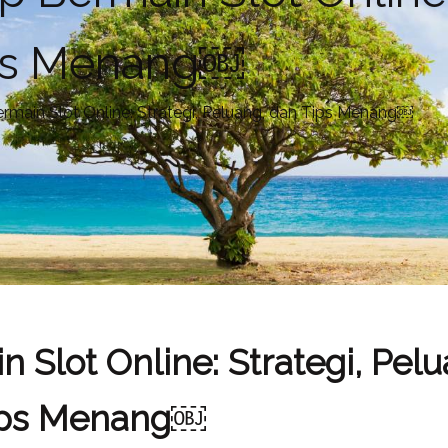
ips Menang￼
main Slot Online: Strategi, Peluang, dan Tips Menang￼
Slot Online: Strategi, Pelu
ips Menang￼