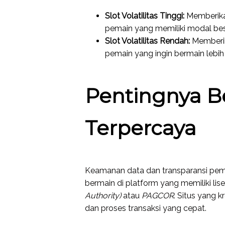
Slot Volatilitas Tinggi:
Memberikan
pemain yang memiliki modal bes
Slot Volatilitas Rendah:
Memberik
pemain yang ingin bermain lebih
Pentingnya Be
Terpercaya
Keamanan data dan transparansi pemb
bermain di platform yang memiliki lise
Authority)
atau
PAGCOR
. Situs yang 
dan proses transaksi yang cepat.