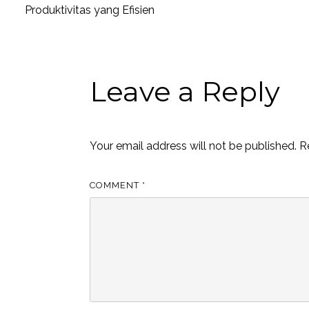
Produktivitas yang Efisien
Leave a Reply
Your email address will not be published.
R
COMMENT
*