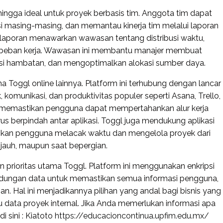
hingga ideal untuk proyek berbasis tim. Anggota tim dapat
i masing-masing, dan memantau kinerja tim melalui laporan
pelaporan menawarkan wawasan tentang distribusi waktu,
en beban kerja. Wawasan ini membantu manajer membuat
asi hambatan, dan mengoptimalkan alokasi sumber daya.
 Toggl online lainnya. Platform ini terhubung dengan lancar
omunikasi, dan produktivitas populer seperti Asana, Trello,
i memastikan pengguna dapat mempertahankan alur kerja
us berpindah antar aplikasi. Toggl juga mendukung aplikasi
nkan pengguna melacak waktu dan mengelola proyek dari
ak jauh, maupun saat bepergian.
prioritas utama Toggl. Platform ini menggunakan enkripsi
indungan data untuk memastikan semua informasi pengguna,
an. Hal ini menjadikannya pilihan yang andal bagi bisnis yang
au data proyek internal. Jika Anda memerlukan informasi apa
 di sini : Kiatoto
https://educacioncontinua.upfim.edu.mx/