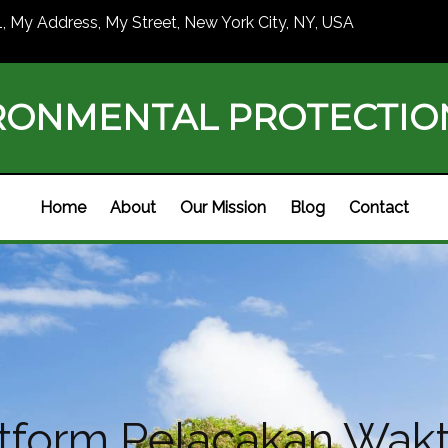
1, My Address, My Street, New York City, NY, USA
RONMENTAL PROTECTI
Home
About
Our Mission
Blog
Contact
atform Pelacakan Wak