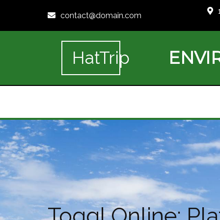
contact@domain.com
ENVI
HatTrip
Toggl Online: Pl