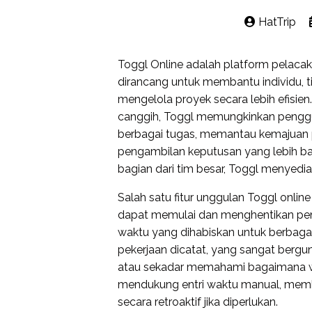
HatTrip
Toggl Online adalah platform pelac
dirancang untuk membantu individu, t
mengelola proyek secara lebih efisien
canggih, Toggl memungkinkan penggu
berbagai tugas, memantau kemajuan p
pengambilan keputusan yang lebih baik
bagian dari tim besar, Toggl menyedia
Salah satu fitur unggulan Toggl onl
dapat memulai dan menghentikan pe
waktu yang dihabiskan untuk berbagai 
pekerjaan dicatat, yang sangat bergu
atau sekadar memahami bagaimana wakt
mendukung entri waktu manual, membe
secara retroaktif jika diperlukan.