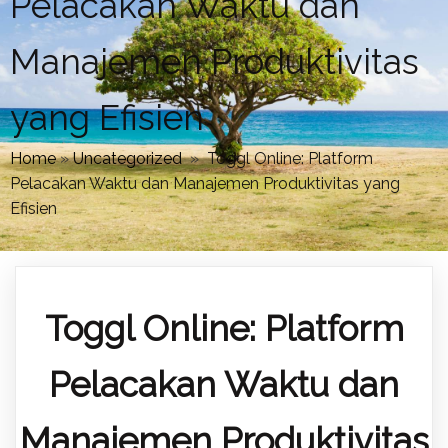
Pelacakan Waktu dan
Manajemen Produktivitas
yang Efisien
Home
»
Uncategorized
»
Toggl Online: Platform
Pelacakan Waktu dan Manajemen Produktivitas yang
Efisien
Toggl Online: Platform
Pelacakan Waktu dan
Manajemen Produktivitas