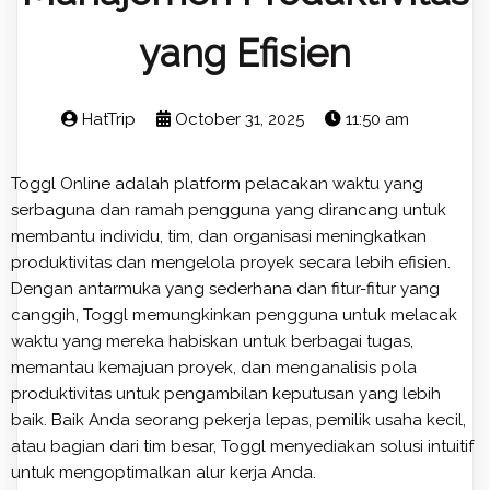
yang Efisien
HatTrip
October 31, 2025
11:50 am
Toggl Online adalah platform pelacakan waktu yang
serbaguna dan ramah pengguna yang dirancang untuk
membantu individu, tim, dan organisasi meningkatkan
produktivitas dan mengelola proyek secara lebih efisien.
Dengan antarmuka yang sederhana dan fitur-fitur yang
canggih, Toggl memungkinkan pengguna untuk melacak
waktu yang mereka habiskan untuk berbagai tugas,
memantau kemajuan proyek, dan menganalisis pola
produktivitas untuk pengambilan keputusan yang lebih
baik. Baik Anda seorang pekerja lepas, pemilik usaha kecil,
atau bagian dari tim besar, Toggl menyediakan solusi intuitif
untuk mengoptimalkan alur kerja Anda.