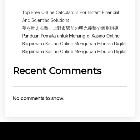
Top Free Online Calculators For Instant Financial
And Scientific Solutions
夢を叶える塾、上野市駅前の明光義塾で個別指導
Panduan Pemula untuk
Menang di Kasino Online
Bagaimana Kasino Online Mengubah Hiburan Digital
Bagaimana Kasino Online Mengubah Hiburan Digital
Recent Comments
No comments to show.