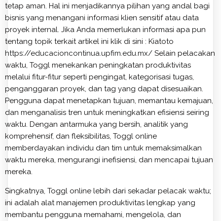
tetap aman. Hal ini menjadikannya pilihan yang andal bagi
bisnis yang menangani informasi klien sensitif atau data
proyek internal. Jika Anda memerlukan informasi apa pun
tentang topik terkait artikel ini klik di sini : Kiatoto
https://educacioncontinua.upfim.edu.mx/
Selain pelacakan
waktu, Toggl menekankan peningkatan produktivitas
melalui fitur-fitur seperti pengingat, kategorisasi tugas,
penganggaran proyek, dan tag yang dapat disesuaikan.
Pengguna dapat menetapkan tujuan, memantau kemajuan,
dan menganalisis tren untuk meningkatkan efisiensi seiring
waktu. Dengan antarmuka yang bersih, analitik yang
komprehensif, dan fleksibilitas, Toggl online
memberdayakan individu dan tim untuk memaksimalkan
waktu mereka, mengurangi inefisiensi, dan mencapai tujuan
mereka.
Singkatnya, Toggl online lebih dari sekadar pelacak waktu;
ini adalah alat manajemen produktivitas lengkap yang
membantu pengguna memahami, mengelola, dan