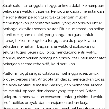
Salah satu fitur unggulan Toggl online adalah kemampuan
pelacakan waktu nyatanya. Pengguna dapat memulai dan
menghentikan penghitung waktu dengan mudah,
memungkinkan pencatatan waktu yang dihabiskan untuk
berbagai aktivitas secara akurat. Fitur ini memastikan setiap
menit pekerjaan dicatat, yang sangat berguna untuk
menagih klien, mengelola tenggat waktu proyek, atau
sekadar memahami bagaimana waktu dialokasikan di
seluruh tugas. Selain itu, Toggl mendukung entri waktu
manual, memberikan pengguna fleksibilitas untuk mencatat
pekerjaan secara retroaktif jika diperlukan.
Platform Toggl sangat kolaboratif, sehingga ideal untuk
proyek berbasis tim. Anggota tim dapat menetapkan tugas,
melacak kontribusi masing-masing, dan memantau kinerja
tim melalui laporan dan dasbor yang terperinci. Sistem
pelaporan menawarkan wawasan tentang distribusi waktu,
profitabilitas proyek, dan manajemen beban kerja.
Wawasan ini membantu manajer membuat keputusan yang