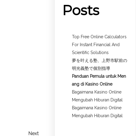
Posts
Top Free Online Calculators
For Instant Financial And
Scientific Solutions
夢を叶える塾、上野市駅前の
明光義塾で個別指導
Panduan Pemula untuk
Men
ang di Kasino Online
Bagaimana Kasino Online
Mengubah Hiburan Digital
Bagaimana Kasino Online
Mengubah Hiburan Digital
Next