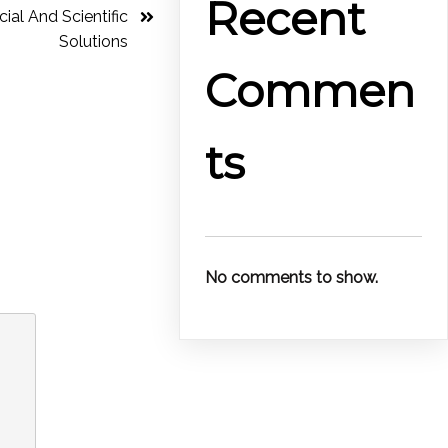
Recent
ial And Scientific
Solutions
Commen
ts
No comments to show.