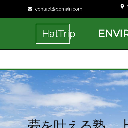
contact@domain.com
ENVI
HatTrip
夢を叶える塾、