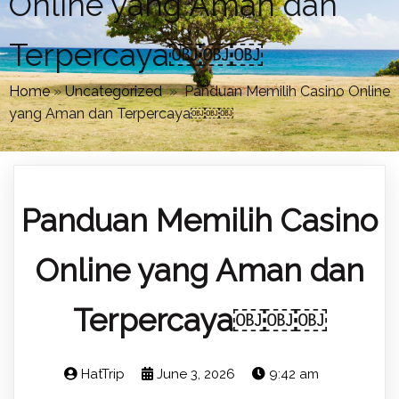
Online yang Aman dan
Terpercaya￼￼￼
Home
»
Uncategorized
»
Panduan Memilih Casino Online
yang Aman dan Terpercaya￼￼￼
Panduan Memilih Casino
Online yang Aman dan
Terpercaya￼￼￼
HatTrip
June 3, 2026
9:42 am