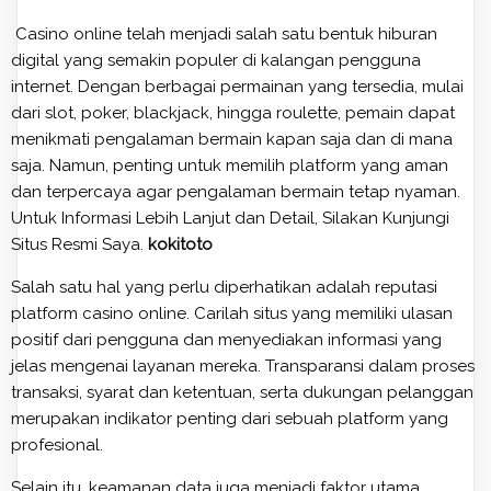
Casino online telah menjadi salah satu bentuk hiburan
digital yang semakin populer di kalangan pengguna
internet. Dengan berbagai permainan yang tersedia, mulai
dari slot, poker, blackjack, hingga roulette, pemain dapat
menikmati pengalaman bermain kapan saja dan di mana
saja. Namun, penting untuk memilih platform yang aman
dan terpercaya agar pengalaman bermain tetap nyaman.
Untuk Informasi Lebih Lanjut dan Detail, Silakan Kunjungi
Situs Resmi Saya.
kokitoto
Salah satu hal yang perlu diperhatikan adalah reputasi
platform casino online. Carilah situs yang memiliki ulasan
positif dari pengguna dan menyediakan informasi yang
jelas mengenai layanan mereka. Transparansi dalam proses
transaksi, syarat dan ketentuan, serta dukungan pelanggan
merupakan indikator penting dari sebuah platform yang
profesional.
Selain itu, keamanan data juga menjadi faktor utama.