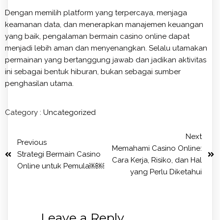
Dengan memilih platform yang terpercaya, menjaga
keamanan data, dan menerapkan manajemen keuangan
yang baik, pengalaman bermain casino online dapat
menjadi lebih aman dan menyenangkan. Selalu utamakan
permainan yang bertanggung jawab dan jadikan aktivitas
ini sebagai bentuk hiburan, bukan sebagai sumber
penghasilan utama.
Category :
Uncategorized
Next
Previous
Memahami Casino Online:
Strategi Bermain Casino
Cara Kerja, Risiko, dan Hal
Online untuk Pemula￼￼
yang Perlu Diketahui
Leave a Reply