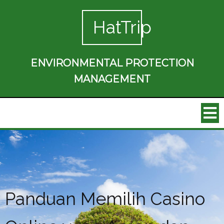
HatTrip
ENVIRONMENTAL PROTECTION
MANAGEMENT
Panduan Memilih Casino