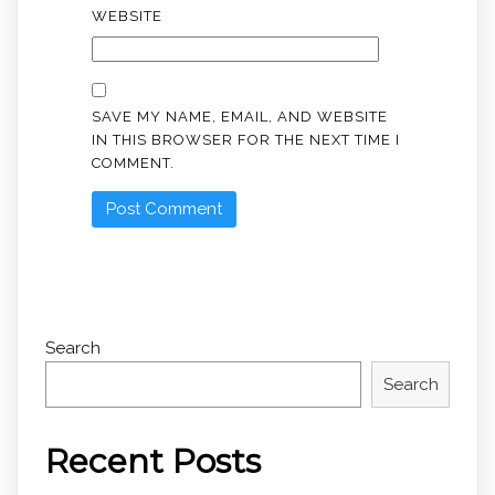
WEBSITE
SAVE MY NAME, EMAIL, AND WEBSITE
IN THIS BROWSER FOR THE NEXT TIME I
COMMENT.
Search
Search
Recent Posts