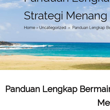
Strategi Menang
Home
»
Uncategorized
»
Panduan Lengkap Ber
Panduan Lengkap Bermain 
Me