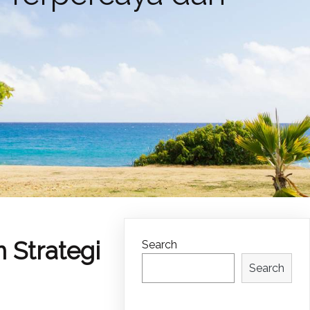
 Strategi
Search
Search