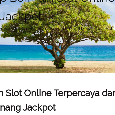
 Jackpot
main Slot Online Terpercaya dan Strategi Menang Jackpot
Slot Online Terpercaya dan
nang Jackpot