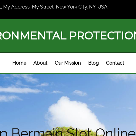
1, My Address, My Street, New York City, NY, USA
RONMENTAL PROTECTI
Home
About
Our Mission
Blog
Contact
 Bermain Slot Online