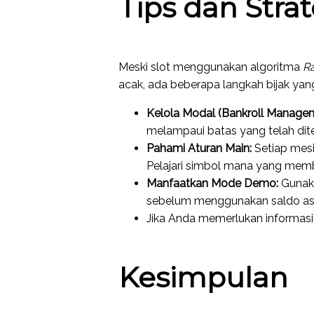
Tips dan Stra
Meski slot menggunakan algoritma
R
acak, ada beberapa langkah bijak yang
Kelola Modal (Bankroll Managem
melampaui batas yang telah dit
Pahami Aturan Main:
Setiap mesi
Pelajari simbol mana yang member
Manfaatkan Mode Demo:
Gunaka
sebelum menggunakan saldo asl
Jika Anda memerlukan informasi apa
Kesimpulan