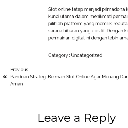
Slot online tetap menjadi primadona
kunci utama dalam menikmati permain
pilihlah platform yang memiliki reput
sarana hiburan yang positif. Dengan k
permainan digital ini dengan lebih ama
Category :
Uncategorized
Previous
Panduan Strategi Bermain Slot Online Agar Menang Da
Aman
Leave a Reply