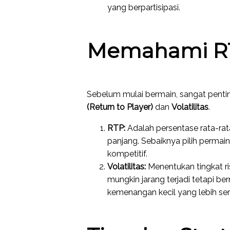
yang berpartisipasi.
Memahami RTP
Sebelum mulai bermain, sangat penti
(Return to Player)
dan
Volatilitas
.
RTP:
Adalah persentase rata-ra
panjang. Sebaiknya pilih permai
kompetitif.
Volatilitas:
Menentukan tingkat ris
mungkin jarang terjadi tetapi be
kemenangan kecil yang lebih ser