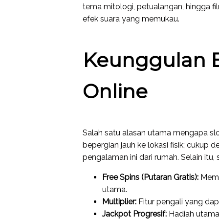
tema mitologi, petualangan, hingga fil
efek suara yang memukau.
Keunggulan B
Online
Salah satu alasan utama mengapa slo
bepergian jauh ke lokasi fisik; cukup
pengalaman ini dari rumah. Selain itu, s
Free Spins (Putaran Gratis):
Memb
utama.
Multiplier:
Fitur pengali yang dap
Jackpot Progresif:
Hadiah utama 