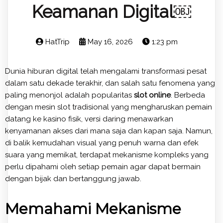
Keamanan Digital￼
HatTrip
May 16, 2026
1:23 pm
Dunia hiburan digital telah mengalami transformasi pesat
dalam satu dekade terakhir, dan salah satu fenomena yang
paling menonjol adalah popularitas
slot online
. Berbeda
dengan mesin slot tradisional yang mengharuskan pemain
datang ke kasino fisik, versi daring menawarkan
kenyamanan akses dari mana saja dan kapan saja. Namun,
di balik kemudahan visual yang penuh warna dan efek
suara yang memikat, terdapat mekanisme kompleks yang
perlu dipahami oleh setiap pemain agar dapat bermain
dengan bijak dan bertanggung jawab.
Memahami Mekanisme