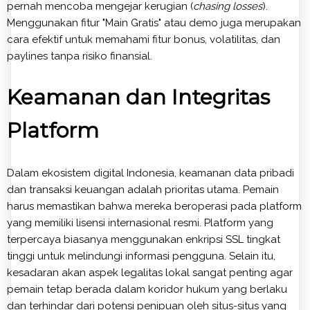
pernah mencoba mengejar kerugian (
chasing losses
).
Menggunakan fitur "Main Gratis" atau demo juga merupakan
cara efektif untuk memahami fitur bonus, volatilitas, dan
paylines tanpa risiko finansial.
Keamanan dan Integritas
Platform
Dalam ekosistem digital Indonesia, keamanan data pribadi
dan transaksi keuangan adalah prioritas utama. Pemain
harus memastikan bahwa mereka beroperasi pada platform
yang memiliki lisensi internasional resmi. Platform yang
terpercaya biasanya menggunakan enkripsi SSL tingkat
tinggi untuk melindungi informasi pengguna. Selain itu,
kesadaran akan aspek legalitas lokal sangat penting agar
pemain tetap berada dalam koridor hukum yang berlaku
dan terhindar dari potensi penipuan oleh situs-situs yang