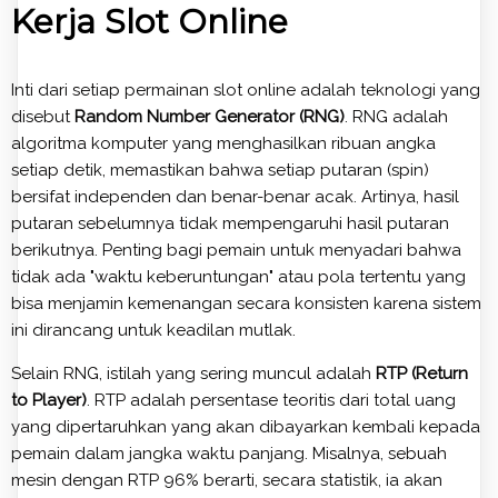
Kerja Slot Online
Inti dari setiap permainan slot online adalah teknologi yang
disebut
Random Number Generator (RNG)
. RNG adalah
algoritma komputer yang menghasilkan ribuan angka
setiap detik, memastikan bahwa setiap putaran (spin)
bersifat independen dan benar-benar acak. Artinya, hasil
putaran sebelumnya tidak mempengaruhi hasil putaran
berikutnya. Penting bagi pemain untuk menyadari bahwa
tidak ada "waktu keberuntungan" atau pola tertentu yang
bisa menjamin kemenangan secara konsisten karena sistem
ini dirancang untuk keadilan mutlak.
Selain RNG, istilah yang sering muncul adalah
RTP (Return
to Player)
. RTP adalah persentase teoritis dari total uang
yang dipertaruhkan yang akan dibayarkan kembali kepada
pemain dalam jangka waktu panjang. Misalnya, sebuah
mesin dengan RTP 96% berarti, secara statistik, ia akan