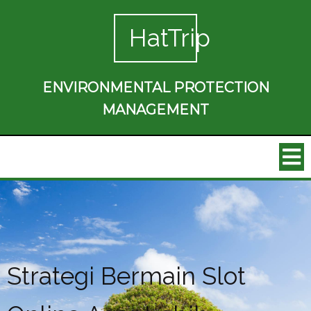
HatTrip
ENVIRONMENTAL PROTECTION
MANAGEMENT
Strategi Bermain Slot