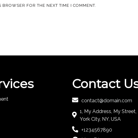
IS BROWSER FOR THE NEXT TIME I COMMENT.
rvices
Contact U
ment
contact@domain.com
1, My Address, My Street
York City, NY, USA
+1234567890