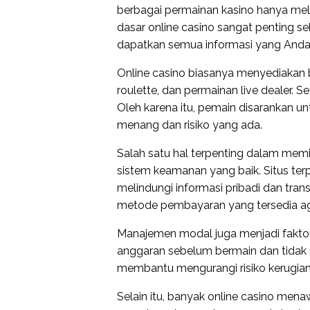
berbagai permainan kasino hanya mel
dasar online casino sangat penting se
dapatkan semua informasi yang Anda
Online casino biasanya menyediakan be
roulette, dan permainan live dealer. 
Oleh karena itu, pemain disarankan 
menang dan risiko yang ada.
Salah satu hal terpenting dalam memil
sistem keamanan yang baik. Situs t
melindungi informasi pribadi dan tran
metode pembayaran yang tersedia agar
Manajemen modal juga menjadi fakto
anggaran sebelum bermain dan tidak m
membantu mengurangi risiko kerugian 
Selain itu, banyak online casino me