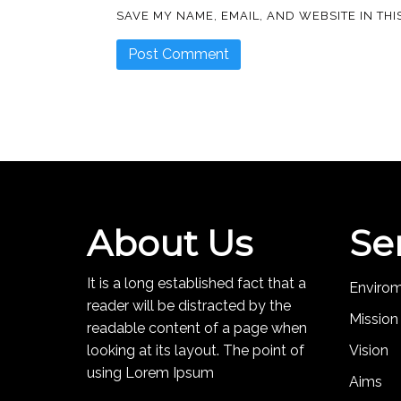
SAVE MY NAME, EMAIL, AND WEBSITE IN TH
About Us
Se
It is a long established fact that a
Enviro
reader will be distracted by the
Mission
readable content of a page when
looking at its layout. The point of
Vision
using Lorem Ipsum
Aims