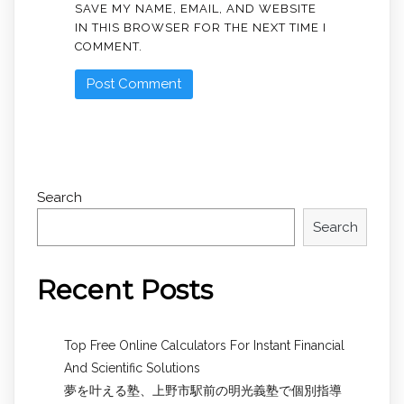
SAVE MY NAME, EMAIL, AND WEBSITE
IN THIS BROWSER FOR THE NEXT TIME I
COMMENT.
Search
Search
Recent Posts
Top Free Online Calculators For Instant Financial
And Scientific Solutions
夢を叶える塾、上野市駅前の明光義塾で個別指導