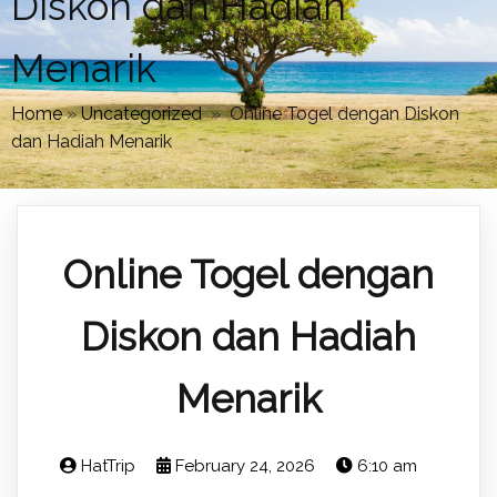
Diskon dan Hadiah
Menarik
Home
»
Uncategorized
»
Online Togel dengan Diskon
dan Hadiah Menarik
Online Togel dengan
Diskon dan Hadiah
Menarik
HatTrip
February 24, 2026
6:10 am