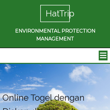
HatTrip
ENVIRONMENTAL PROTECTION
MANAGEMENT
Online Togel dengan