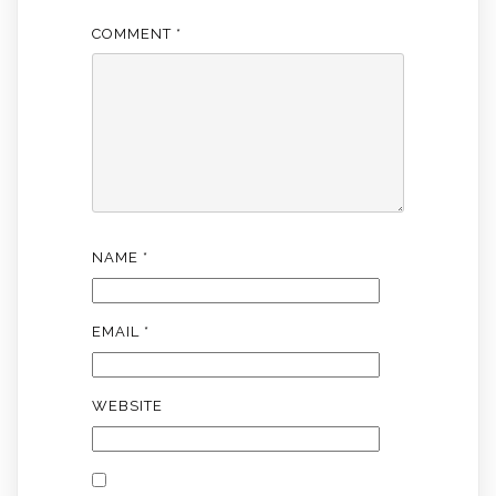
COMMENT
*
NAME
*
EMAIL
*
WEBSITE