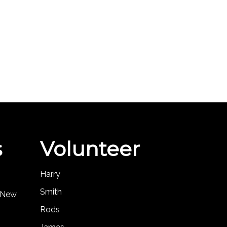
s
Volunteer
Harry
Smith
, New
Rods