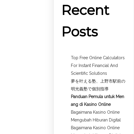
Recent
Posts
Top Free Online Calculators
For Instant Financial And
Scientific Solutions
夢を叶える塾、上野市駅前の
明光義塾で個別指導
Panduan Pemula untuk
Men
ang di Kasino Online
Bagaimana Kasino Online
Mengubah Hiburan Digital
Bagaimana Kasino Online