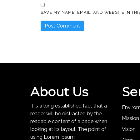
SAVE MY NAME, EMAIL, AND WEBSITE IN TH
About Us
Se
It is a long established fact that a
Enviro
reader will be distracted by the
Mission
readable content of a page when
looking at its layout. The point of
Vision
using Lorem Ipsum