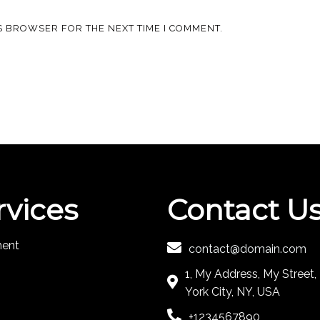
IS BROWSER FOR THE NEXT TIME I COMMENT.
rvices
Contact U
ment
contact@domain.com
1, My Address, My Street
York City, NY, USA
+1234567890