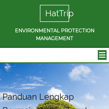
HatTrip
ENVIRONMENTAL PROTECTION
MANAGEMENT
Panduan Lengkap