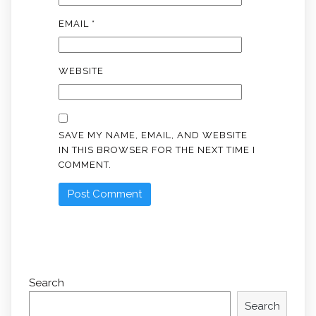
EMAIL
*
WEBSITE
SAVE MY NAME, EMAIL, AND WEBSITE
IN THIS BROWSER FOR THE NEXT TIME I
COMMENT.
Search
Search