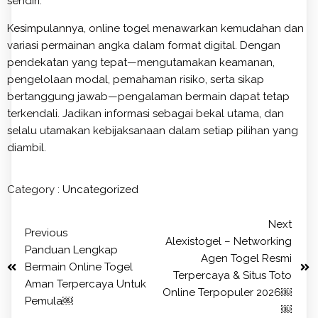
sendiri.
Kesimpulannya, online togel menawarkan kemudahan dan
variasi permainan angka dalam format digital. Dengan
pendekatan yang tepat—mengutamakan keamanan,
pengelolaan modal, pemahaman risiko, serta sikap
bertanggung jawab—pengalaman bermain dapat tetap
terkendali. Jadikan informasi sebagai bekal utama, dan
selalu utamakan kebijaksanaan dalam setiap pilihan yang
diambil.
Category :
Uncategorized
Next
Previous
Alexistogel – Networking
Panduan Lengkap
Agen Togel Resmi
Bermain Online Togel
Terpercaya & Situs Toto
Aman Terpercaya Untuk
Online Terpopuler 2026￼
Pemula￼
￼