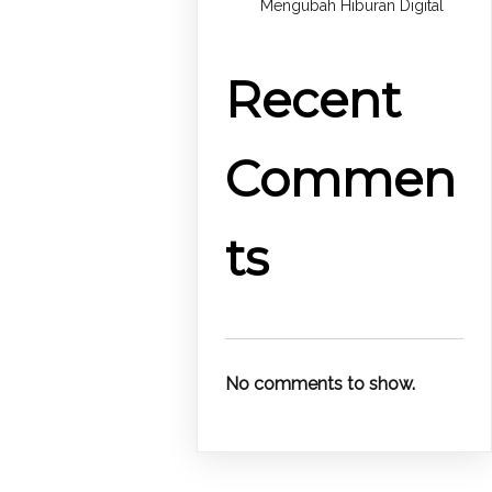
Mengubah Hiburan Digital
Recent
Commen
ts
No comments to show.