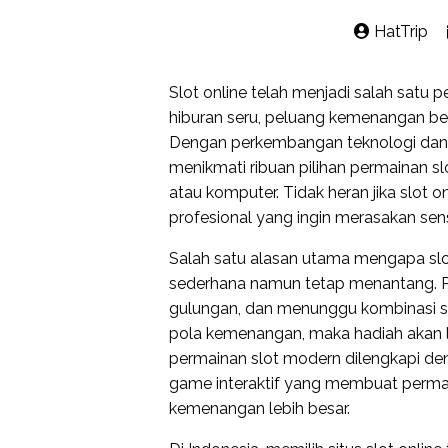
HatTrip
Slot online telah menjadi salah satu 
hiburan seru, peluang kemenangan bes
Dengan perkembangan teknologi dan a
menikmati ribuan pilihan permainan s
atau komputer. Tidak heran jika slot
profesional yang ingin merasakan sen
Salah satu alasan utama mengapa slo
sederhana namun tetap menantang. P
gulungan, dan menunggu kombinasi si
pola kemenangan, maka hadiah akan la
permainan slot modern dilengkapi denga
game interaktif yang membuat perma
kemenangan lebih besar.