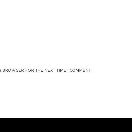
IS BROWSER FOR THE NEXT TIME I COMMENT.