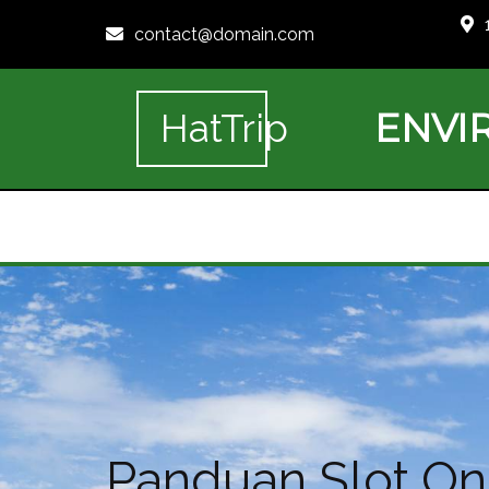
contact@domain.com
ENVI
HatTrip
Panduan Slot On