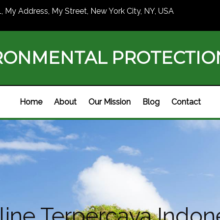
1, My Address, My Street, New York City, NY, USA
RONMENTAL PROTECTI
Home
About
Our Mission
Blog
Contact
line Terpercaya Indon