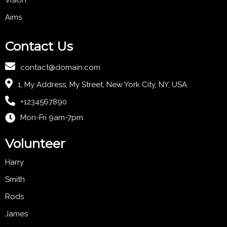
Aims
Contact Us
contact@domain.com
1, My Address, My Street, New York City, NY, USA
+1234567890
Mon-Fri 9am-7pm
Volunteer
Harry
Smith
Rods
James