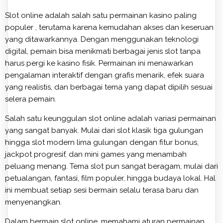
Slot online adalah salah satu permainan kasino paling
populer , terutama karena kemudahan akses dan keseruan
yang ditawarkannya. Dengan menggunakan teknologi
digital, pemain bisa menikmati berbagai jenis slot tanpa
harus pergi ke kasino fisik. Permainan ini menawarkan
pengalaman interaktif dengan grafis menarik, efek suara
yang realistis, dan berbagai tema yang dapat dipilih sesuai
selera pemain.
Salah satu keunggulan slot online adalah variasi permainan
yang sangat banyak. Mulai dari slot klasik tiga gulungan
hingga slot modern lima gulungan dengan fitur bonus,
jackpot progresif, dan mini games yang menambah
peluang menang. Tema slot pun sangat beragam, mulai dari
petualangan, fantasi, film populer, hingga budaya lokal. Hal
ini membuat setiap sesi bermain selalu terasa baru dan
menyenangkan.
Dalam bermain slot online, memahami aturan permainan