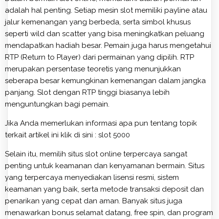
adalah hal penting. Setiap mesin slot memiliki payline atau
jalur kemenangan yang berbeda, serta simbol khusus
seperti wild dan scatter yang bisa meningkatkan peluang
mendapatkan hadiah besar. Pemain juga harus mengetahui
RTP (Return to Player) dari permainan yang dipilih. RTP
merupakan persentase teoretis yang menunjukkan
seberapa besar kemungkinan kemenangan dalam jangka
panjang. Slot dengan RTP tinggi biasanya lebih
menguntungkan bagi pemain.
Jika Anda memerlukan informasi apa pun tentang topik
terkait artikel ini klik di sini :
slot 5000
Selain itu, memilih situs slot online terpercaya sangat
penting untuk keamanan dan kenyamanan bermain. Situs
yang terpercaya menyediakan lisensi resmi, sistem
keamanan yang baik, serta metode transaksi deposit dan
penarikan yang cepat dan aman. Banyak situs juga
menawarkan bonus selamat datang, free spin, dan program