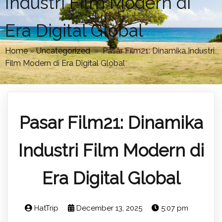
Industri Film Modern di
Era Digital Global
Home
»
Uncategorized
»
Pasar Film21: Dinamika Industri
Film Modern di Era Digital Global
Pasar Film21: Dinamika
Industri Film Modern di
Era Digital Global
HatTrip
December 13, 2025
5:07 pm