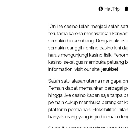
HatTrip
Online casino telah menjadi salah satu
terutama karena menawarkan kenyaman
semakin berkembang. Dengan akses i
semakin canggih, online casino kini d
harus mengunjungi kasino fisik. Fen
kasino, sekaligus membuka peluang bar
information, visit our site:
jerukbet
Salah satu alasan utama mengapa onli
Pemain dapat memainkan berbagai perma
hingga live casino kapan saja tanpa b
pemain cukup membuka perangkat ko
platform permainan. Fleksibilitas inil
banyak orang yang ingin bermain den