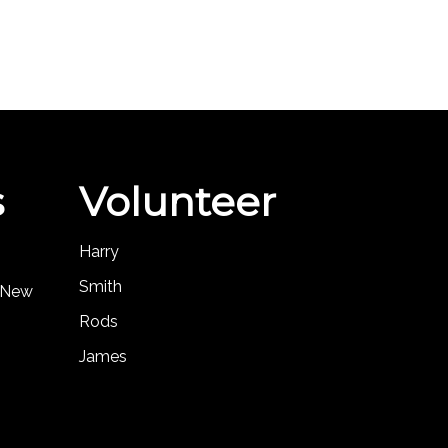
s
Volunteer
Harry
Smith
, New
Rods
James