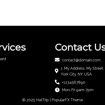
rvices
Contact U
ment
contact@domain.com
1, My Address, My Street
York City, NY, USA
+1234567890
Mon-Fri 9am-7pm
© 2025 HatTrip |
PopularFX Theme