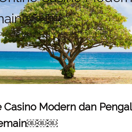
emain￼￼￼
nline Casino Modern dan Pengalaman Pemain￼￼￼
ne Casino Modern dan Peng
emain￼￼￼