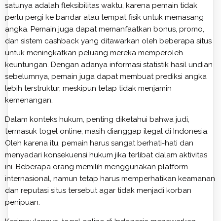
satunya adalah fleksibilitas waktu, karena pemain tidak
perlu pergi ke bandar atau tempat fisik untuk memasang
angka. Pemain juga dapat memanfaatkan bonus, promo,
dan sistem cashback yang ditawarkan oleh beberapa situs
untuk meningkatkan peluang mereka memperoleh
keuntungan. Dengan adanya informasi statistik hasil undian
sebelumnya, pemain juga dapat membuat prediksi angka
lebih terstruktur, meskipun tetap tidak menjamin
kemenangan.
Dalam konteks hukum, penting diketahui bahwa judi,
termasuk togel online, masih dianggap ilegal di Indonesia.
Oleh karena itu, pemain harus sangat berhati-hati dan
menyadari konsekuensi hukum jika terlibat dalam aktivitas
ini. Beberapa orang memilih menggunakan platform
internasional, namun tetap harus memperhatikan keamanan
dan reputasi situs tersebut agar tidak menjadi korban
penipuan.