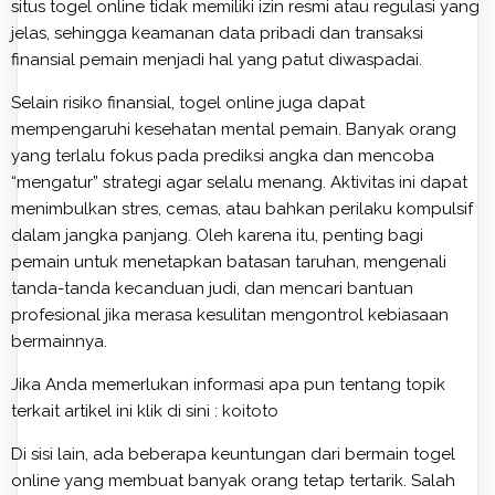
situs togel online tidak memiliki izin resmi atau regulasi yang
jelas, sehingga keamanan data pribadi dan transaksi
finansial pemain menjadi hal yang patut diwaspadai.
Selain risiko finansial, togel online juga dapat
mempengaruhi kesehatan mental pemain. Banyak orang
yang terlalu fokus pada prediksi angka dan mencoba
“mengatur” strategi agar selalu menang. Aktivitas ini dapat
menimbulkan stres, cemas, atau bahkan perilaku kompulsif
dalam jangka panjang. Oleh karena itu, penting bagi
pemain untuk menetapkan batasan taruhan, mengenali
tanda-tanda kecanduan judi, dan mencari bantuan
profesional jika merasa kesulitan mengontrol kebiasaan
bermainnya.
Jika Anda memerlukan informasi apa pun tentang topik
terkait artikel ini klik di sini :
koitoto
Di sisi lain, ada beberapa keuntungan dari bermain togel
online yang membuat banyak orang tetap tertarik. Salah