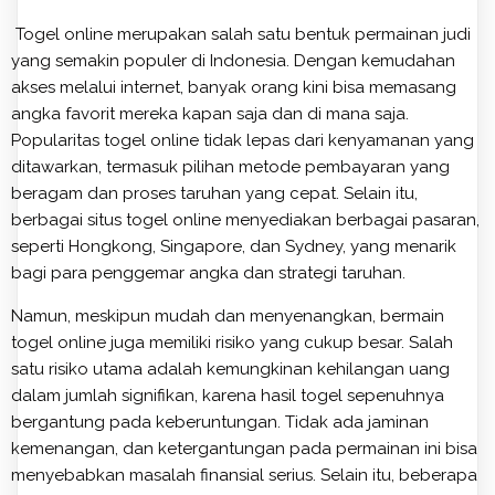
Togel online merupakan salah satu bentuk permainan judi
yang semakin populer di Indonesia. Dengan kemudahan
akses melalui internet, banyak orang kini bisa memasang
angka favorit mereka kapan saja dan di mana saja.
Popularitas togel online tidak lepas dari kenyamanan yang
ditawarkan, termasuk pilihan metode pembayaran yang
beragam dan proses taruhan yang cepat. Selain itu,
berbagai situs togel online menyediakan berbagai pasaran,
seperti Hongkong, Singapore, dan Sydney, yang menarik
bagi para penggemar angka dan strategi taruhan.
Namun, meskipun mudah dan menyenangkan, bermain
togel online juga memiliki risiko yang cukup besar. Salah
satu risiko utama adalah kemungkinan kehilangan uang
dalam jumlah signifikan, karena hasil togel sepenuhnya
bergantung pada keberuntungan. Tidak ada jaminan
kemenangan, dan ketergantungan pada permainan ini bisa
menyebabkan masalah finansial serius. Selain itu, beberapa