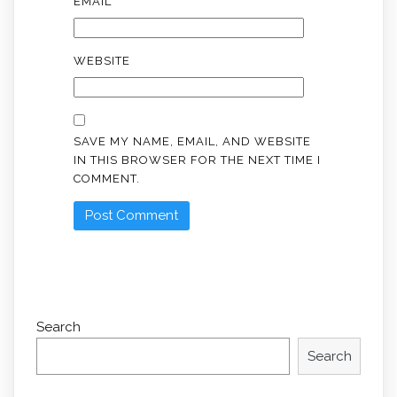
EMAIL
*
WEBSITE
SAVE MY NAME, EMAIL, AND WEBSITE
IN THIS BROWSER FOR THE NEXT TIME I
COMMENT.
Search
Search