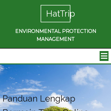
HatTrip
ENVIRONMENTAL PROTECTION
MANAGEMENT
Panduan Lengkap