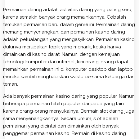
Permainan daring adalah aktivitas daring yang paling seru,
karena semakin banyak orang memainkannya. Cobalah
temukan permainan baru dalam genre ini. Permainan daring
memang menyenangkan, dan permainan kasino daring
adalah petualangan yang mengasyikkan. Permainan kasino
dulunya merupakan topik yang menarik, ketika hanya
dimainkan di kasino darat. Namun, dengan kemajuan
teknologi komputer dan internet, kini orang-orang dapat
memainkan permainan ini di komputer desktop dan laptop
mereka sambil menghabiskan waktu bersama keluarga dan
teman.
Ada banyak permainan kasino daring yang populer. Namun,
beberapa permainan lebih populer daripada yang lain
karena orang-orang menyukainya. Bermain slot daring juga
sama menyenangkannya. Secara umum, slot adalah
permainan yang dicintai dan dimainkan oleh banyak
penggemar permainan kasino. Bermain di kasino daring