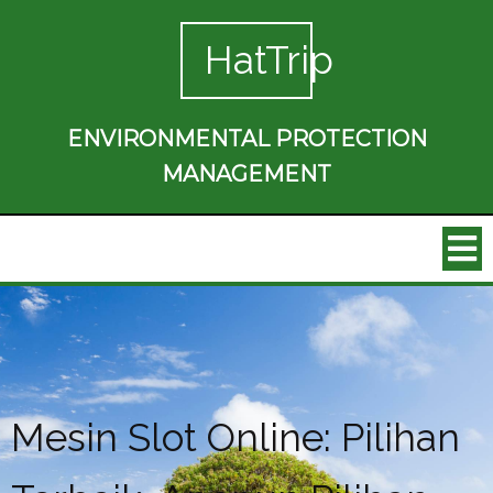
HatTrip
ENVIRONMENTAL PROTECTION
MANAGEMENT
Mesin Slot Online: Pilihan