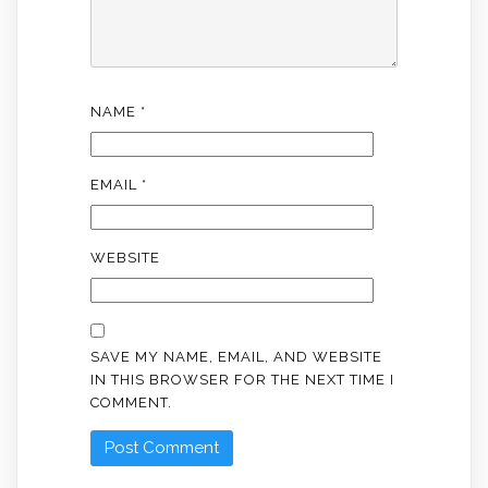
NAME
*
EMAIL
*
WEBSITE
SAVE MY NAME, EMAIL, AND WEBSITE
IN THIS BROWSER FOR THE NEXT TIME I
COMMENT.