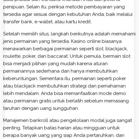
penipuan. Selain itu, periksa metode pembayaran yang
tersedia agar sesuai dengan kebutuhan Anda, baik melalui
transfer bank, e-wallet, atau kartu kredit.
Setelah memilih situs, langkah berikutnya adalah memahami
jenis permainan yang tersedia. Kasino online biasanya
menawarkan berbagai permainan seperti slot, blackjack,
roulette, poker, dan baccarat. Untuk pemula, bermain slot
bisa menjadi pilihan yang mudah karena aturan
permainannya sederhana dan hanya membutuhkan
keberuntungan. Sementara itu, permainan seperti poker
atau blackjack membutuhkan strategi dan pemahaman
lebih mendalam. Anda bisa memanfaatkan mode demo
atau permainan gratis untuk berlatih sebelum memasang
taruhan dengan uang sungguhan.
Manajemen bankroll atau pengelolaan modal juga sangat
penting. Tetapkan batas harian atau mingguan untuk
berapa banyak uang yang siap Anda pertaruhkan, dan