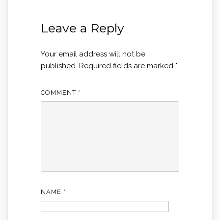
Leave a Reply
Your email address will not be
published.
Required fields are marked
*
COMMENT
*
NAME
*