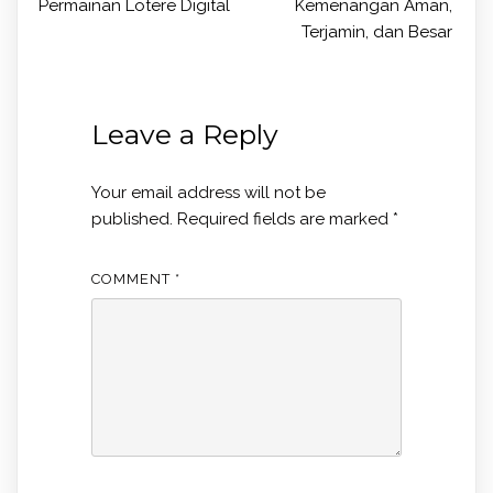
Permainan Lotere Digital
Kemenangan Aman,
Terjamin, dan Besar
Leave a Reply
Your email address will not be
published.
Required fields are marked
*
COMMENT
*