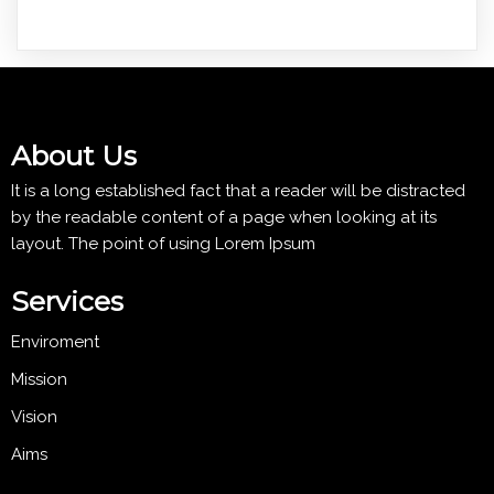
About Us
It is a long established fact that a reader will be distracted
by the readable content of a page when looking at its
layout. The point of using Lorem Ipsum
Services
Enviroment
Mission
Vision
Aims