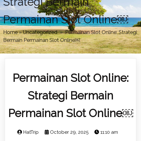
Strategi Bermain
Permainan Slot Online￼
Home
»
Uncategorized
»
Permainan Slot Online: Strategi
Bermain Permainan Slot Online￼
Permainan Slot Online:
Strategi Bermain
Permainan Slot Online￼
HatTrip
October 29, 2025
11:10 am