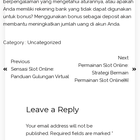
berpengalaman yang mengetahui aturannya, atau apakah
Anda memiliki rekening bank yang tidak dapat digunakan
untuk bonus? Menggunakan bonus sebagai deposit akan
membantu meningkatkan jumlah uang di akun Anda.
Category :
Uncategorized
Next
Previous
Permainan Slot Online:
Sensasi Slot Online:
Strategi Bermain
Panduan Gulungan Virtual
Permainan Slot Online￼
Leave a Reply
Your email address will not be
published.
Required fields are marked
*