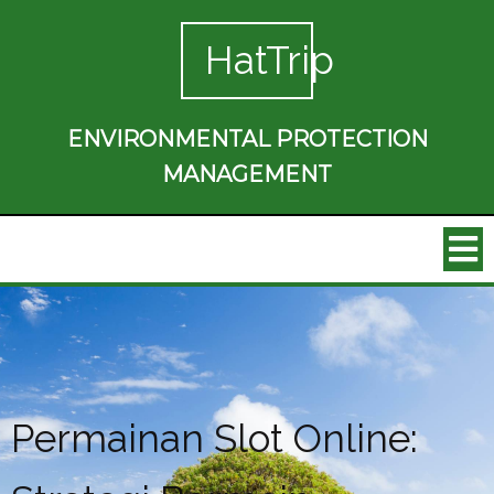
HatTrip
ENVIRONMENTAL PROTECTION
MANAGEMENT
Permainan Slot Online: