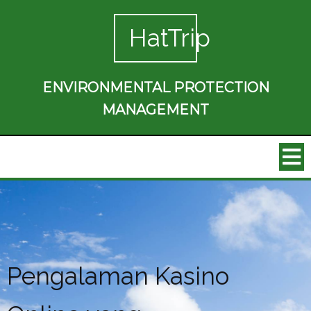
HatTrip
ENVIRONMENTAL PROTECTION
MANAGEMENT
Pengalaman Kasino