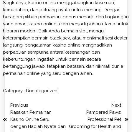
Singkatnya, kasino online menggabungkan keseruan,
kemudahan, dan peluang nyata untuk menang. Dengan
beragam pilihan permainan, bonus menarik, dan lingkungan
yang aman, kasino online telah menjadi pilihan utama untuk
hiburan modern. Baik Anda bermain slot, menguji
keterampilan bermain blackjack, atau menikmati sesi dealer
langsung, pengalaman kasino online menghadirkan
perpaduan sempurna antara kesenangan dan
keberuntungan. Ingatlah untuk bermain secara
bertanggung jawab, tetapkan batasan, dan nikmati dunia
permainan online yang seru dengan aman.
Category :
Uncategorized
Previous
Next
Rasakan Permainan
Pampered Paws:
Kasino Online Seru
Professional Pet
dengan Hadiah Nyata dan
Grooming for Health and