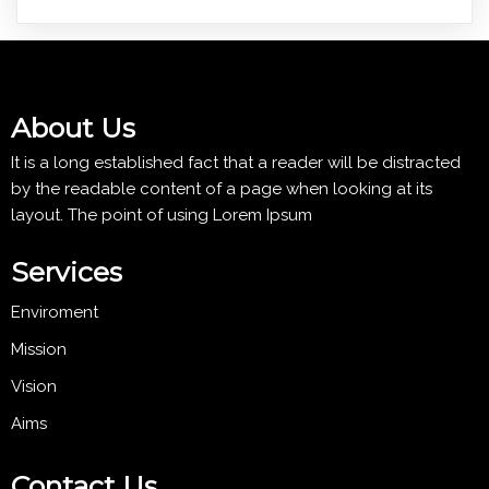
About Us
It is a long established fact that a reader will be distracted
by the readable content of a page when looking at its
layout. The point of using Lorem Ipsum
Services
Enviroment
Mission
Vision
Aims
Contact Us