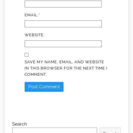
EMAIL
*
WEBSITE
SAVE MY NAME, EMAIL, AND WEBSITE
IN THIS BROWSER FOR THE NEXT TIME I
COMMENT.
Search