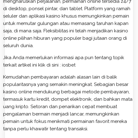
mengharuskan perjalanan, permainan online tersedia 24/7
di desktop, ponsel pintar, dan tablet. Platform yang ramah
seluler dan aplikasi kasino khusus memungkinkan pemain
untuk memutar gulungan atau memasang taruhan kapan
saja, di mana saja. Fleksibilitas ini telah menjadikan kasino
online pilihan hiburan yang populer bagi jutaan orang di
seluruh dunia.
Jika Anda memerlukan informasi apa pun tentang topik
terkait artikel ini klik di sini :
iosbet
Kemudahan pembayaran adalah alasan lain di balik
popularitasnya yang semakin meningkat. Sebagian besar
kasino online mendukung berbagai metode pembayaran,
termasuk kartu kredit, dompet elektronik, dan bahkan mata
uang kripto. Setoran dan penarikan cepat membuat
pengalaman bermain menjadi lancar, memungkinkan
pemain untuk fokus menikmati permainan favorit mereka
tanpa perlu khawatir tentang transaksi.