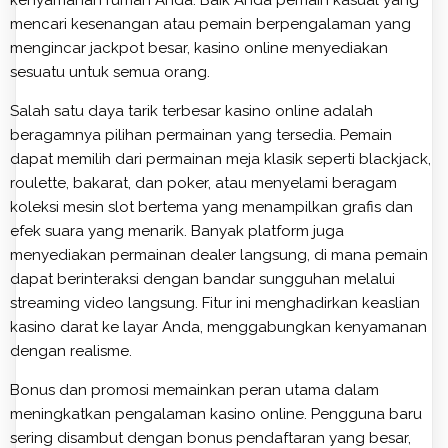
kenyamanan rumah Anda. Baik Anda pemain kasual yang
mencari kesenangan atau pemain berpengalaman yang
mengincar jackpot besar, kasino online menyediakan
sesuatu untuk semua orang.
Salah satu daya tarik terbesar kasino online adalah
beragamnya pilihan permainan yang tersedia. Pemain
dapat memilih dari permainan meja klasik seperti blackjack,
roulette, bakarat, dan poker, atau menyelami beragam
koleksi mesin slot bertema yang menampilkan grafis dan
efek suara yang menarik. Banyak platform juga
menyediakan permainan dealer langsung, di mana pemain
dapat berinteraksi dengan bandar sungguhan melalui
streaming video langsung. Fitur ini menghadirkan keaslian
kasino darat ke layar Anda, menggabungkan kenyamanan
dengan realisme.
Bonus dan promosi memainkan peran utama dalam
meningkatkan pengalaman kasino online. Pengguna baru
sering disambut dengan bonus pendaftaran yang besar,