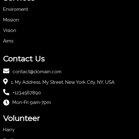
Enviroment
Mission
Vision
Aims
Contact Us
contact@domain.com
1, My Address, My Street, New York City, NY, USA
+1234567890
Mon-Fri 9am-7pm
Volunteer
Harry