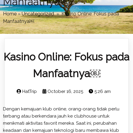
Manfaatnya￼
Home
»
Uncategorized
»
Kasino Online: Fokus pada
Manfaatnya￼
Kasino Online: Fokus pada
Manfaatnya￼
HatTrip
October 16, 2025
5:26 am
Dengan kemajuan klub online, orang-orang tidak perlu
terbang atau berkendara jauh ke clubhouse untuk
menikmati aktivitas favorit mereka. Saat ini, perubahan
keadaan dan kemajuan teknologi baru membawa klub