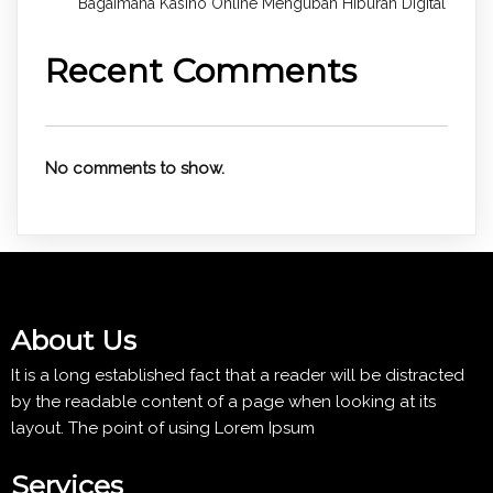
Bagaimana Kasino Online Mengubah Hiburan Digital
Recent Comments
No comments to show.
About Us
It is a long established fact that a reader will be distracted
by the readable content of a page when looking at its
layout. The point of using Lorem Ipsum
Services