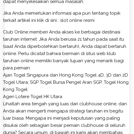
dapat menyelesaikan semua masalah.
Jika Anda memerlukan informasi apa pun tentang topik
terkait artikel ini klik di sini :
slot online resmi
Club Online memberi Anda akses ke berbagai destinasi
taruhan internet. Jika Anda berusia 21 tahun pada saat itu
(saat Anda diperbolehkan bertaruh), Anda dapat bertaruh
online. Perlu dicatat bahwa bermain di situs web klub
taruhan online memiliki banyak tujuan yang menarik bagi
para pemain.
Ajan Togel Singapura dan Hong Kong Togel 4D, 3D dan 2D
Togel Utara, SGP Togel Bursa Pengel Aran SGP, Togel Hong
Kong Togel
Agen Lotere Togel HK Utara
Lihatlah area tengah yang luas dari clubhouse online, dan
Anda akan mengerti mengapa strategi taruhan ini begitu
luar biasa. Mengapa ini menjadi keputusan yang paling
disukai oleh sebagian besar pemain clubhouse di seluruh
dunia? Secara umum, di bawah ini kami akan membahas