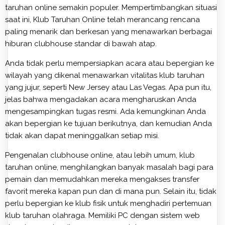
taruhan online semakin populer. Mempertimbangkan situasi
saat ini, Klub Taruhan Online telah merancang rencana
paling menarik dan berkesan yang menawarkan berbagai
hiburan clubhouse standar di bawah atap.
Anda tidak perlu mempersiapkan acara atau bepergian ke
wilayah yang dikenal menawarkan vitalitas klub taruhan
yang jujur, seperti New Jersey atau Las Vegas. Apa pun itu,
jelas bahwa mengadakan acara mengharuskan Anda
mengesampingkan tugas resmi. Ada kemungkinan Anda
akan bepergian ke tujuan berikutnya, dan kemudian Anda
tidak akan dapat meninggalkan setiap misi.
Pengenalan clubhouse online, atau lebih umum, klub
taruhan online, menghilangkan banyak masalah bagi para
pemain dan memudahkan mereka mengakses transfer
favorit mereka kapan pun dan di mana pun. Selain itu, tidak
perlu bepergian ke klub fisik untuk menghadiri pertemuan
klub taruhan olahraga. Memiliki PC dengan sistem web