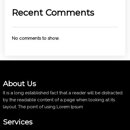
Recent Comments
No comments to show.
About Us
It is a long established fact that a reader will be distracted
by the readable content of a page when looking at its
layout. The point of using Lorem Ipsum
Services