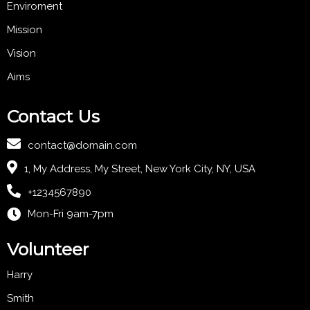
Enviroment
Mission
Vision
Aims
Contact Us
contact@domain.com
1, My Address, My Street, New York City, NY, USA
+1234567890
Mon-Fri 9am-7pm
Volunteer
Harry
Smith