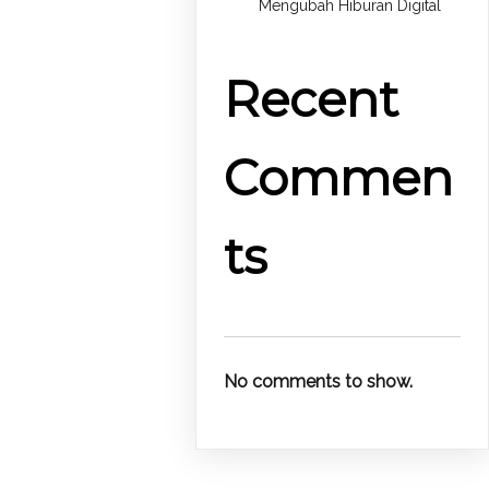
Mengubah Hiburan Digital
Recent
Commen
ts
No comments to show.