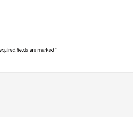
equired fields are marked
*