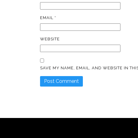
EMAIL
*
WEBSITE
SAVE MY NAME, EMAIL, AND WEBSITE IN TH