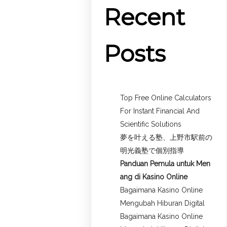
Recent
Posts
Top Free Online Calculators
For Instant Financial And
Scientific Solutions
夢を叶える塾、上野市駅前の
明光義塾で個別指導
Panduan Pemula untuk
Men
ang di Kasino Online
Bagaimana Kasino Online
Mengubah Hiburan Digital
Bagaimana Kasino Online