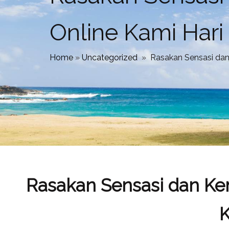
Online Kami Hari 
Home
»
Uncategorized
»
Rasakan Sensasi dan
Rasakan Sensasi dan Ke
K