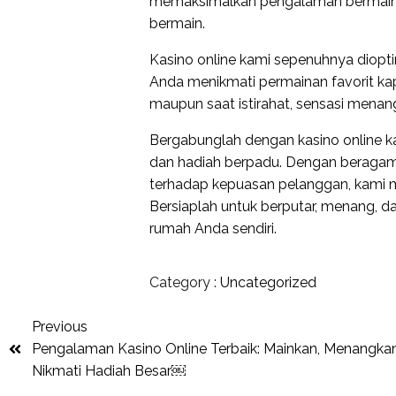
memaksimalkan pengalaman bermain A
bermain.
Kasino online kami sepenuhnya diopt
Anda menikmati permainan favorit kap
maupun saat istirahat, sensasi menang 
Bergabunglah dengan kasino online kam
dan hadiah berpadu. Dengan beragam
terhadap kepuasan pelanggan, kami 
Bersiaplah untuk berputar, menang, d
rumah Anda sendiri.
Category :
Uncategorized
Previous
Pengalaman Kasino Online Terbaik: Mainkan, Menangkan
Nikmati Hadiah Besar￼