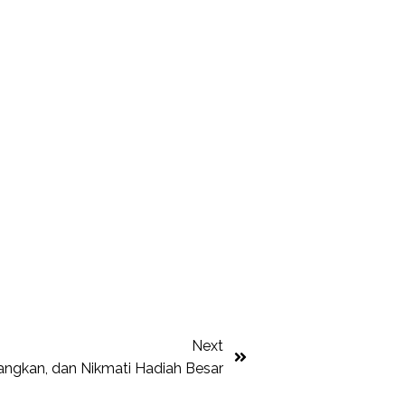
Next
angkan, dan Nikmati Hadiah Besar