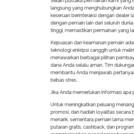
Selain pustaka permainan kami yang 
langsung yang menghubungkan Anda d
keseruan berinteraksi dengan dealer 
dengan pemain lain dari seluruh dunia
tinggi, memastikan permainan yang la
Kepuasan dan keamanan pemain adala
teknologi enkripsi canggih untuk meli
menawarkan berbagai pilihan pembay
dana Anda selalu aman. Tim dukungan
membantu Anda menjawab pertanyaan
bebas stres.
Jika Anda memerlukan informasi apa pun 
Untuk meningkatkan peluang menang
promosi, dan hadiah loyalitas secara
menarik, sementara pemain lama men
putaran gratis, cashback, dan program