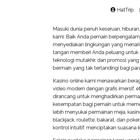
HatTrip
Masuki dunia penuh keseruan, hibura
kami. Baik Anda pemain berpengalama
menyediakan lingkungan yang menarik
tangan memberi Anda peluang untuk 
teknologi mutakhir, dan promosi ya
bermain yang tak tertandingi bagi par
Kasino online kami menawarkan beraga
video modern dengan grafis imersif, 
dirancang untuk menghadirkan perma
kesempatan bagi pemain untuk meme
lebih menyukai permainan meja, kasin
blackjack, roulette, bakarat, dan pok
kontrol intuitif, menciptakan suasana