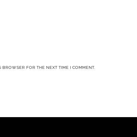
IS BROWSER FOR THE NEXT TIME I COMMENT.