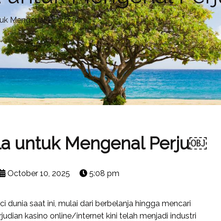
uk Mengenal Perju￼
a untuk Mengenal Perju￼
October 10, 2025
5:08 pm
ci dunia saat ini, mulai dari berbelanja hingga mencari
judian kasino online/internet kini telah menjadi industri