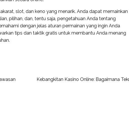
 bakarat, slot, dan keno yang menarik. Anda dapat memainkan
an, pilihan, dan, tentu saja, pengetahuan Anda tentang
emahami dengan jelas aturan permainan yang ingin Anda
awarkan tips dan taktik gratis untuk membantu Anda menang
uhan.
 Wawasan
Kebangkitan Kasino Online: Bagaimana Tek