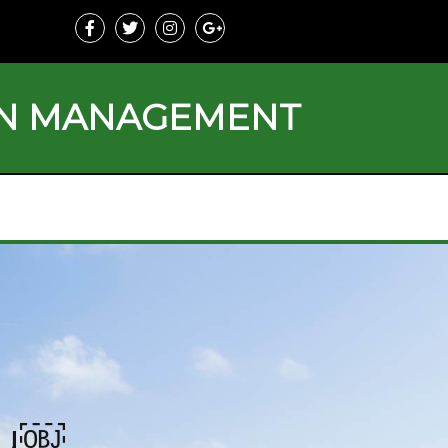
ON MANAGEMENT
ju￼