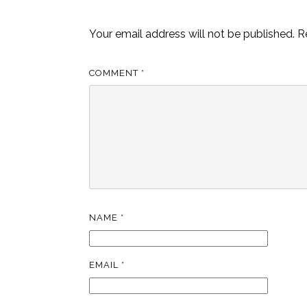
Your email address will not be published.
R
COMMENT
*
NAME
*
EMAIL
*