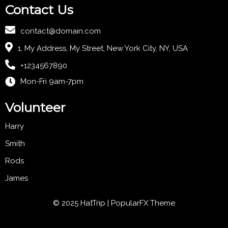
Contact Us
contact@domain.com
1, My Address, My Street, New York City, NY, USA
+1234567890
Mon-Fri 9am-7pm
Volunteer
Harry
Smith
Rods
James
© 2025 HatTrip |
PopularFX Theme