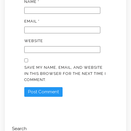
NAME
*
EMAIL
*
WEBSITE
SAVE MY NAME, EMAIL, AND WEBSITE
IN THIS BROWSER FOR THE NEXT TIME I
COMMENT.
Search