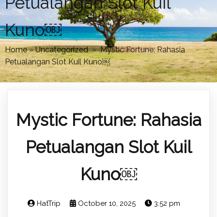
Petualangan Slot Kuil
Kuno￼
Home
»
Uncategorized
»
Mystic Fortune: Rahasia
Petualangan Slot Kuil Kuno￼
Mystic Fortune: Rahasia
Petualangan Slot Kuil
Kuno￼
HatTrip
October 10, 2025
3:52 pm