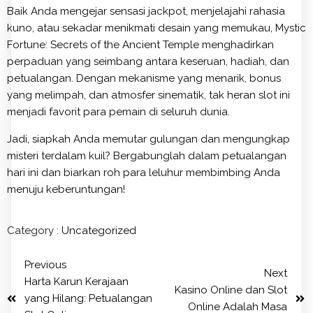
Baik Anda mengejar sensasi jackpot, menjelajahi rahasia
kuno, atau sekadar menikmati desain yang memukau, Mystic
Fortune: Secrets of the Ancient Temple menghadirkan
perpaduan yang seimbang antara keseruan, hadiah, dan
petualangan. Dengan mekanisme yang menarik, bonus
yang melimpah, dan atmosfer sinematik, tak heran slot ini
menjadi favorit para pemain di seluruh dunia.
Jadi, siapkah Anda memutar gulungan dan mengungkap
misteri terdalam kuil? Bergabunglah dalam petualangan
hari ini dan biarkan roh para leluhur membimbing Anda
menuju keberuntungan!
Category :
Uncategorized
Previous
Next
Harta Karun Kerajaan
Kasino Online dan Slot
yang Hilang: Petualangan
Online Adalah Masa