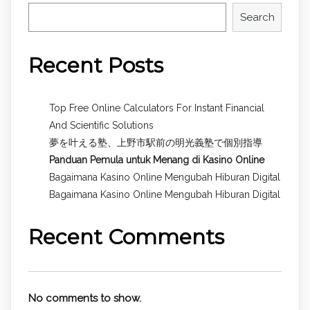
Search
Recent Posts
Top Free Online Calculators For Instant Financial
And Scientific Solutions
夢を叶える塾、上野市駅前の明光義塾で個別指導
Panduan Pemula untuk
Menang di Kasino Online
Bagaimana Kasino Online Mengubah Hiburan Digital
Bagaimana Kasino Online Mengubah Hiburan Digital
Recent Comments
No comments to show.