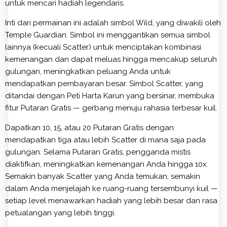
untuk mencari hadiah legendaris.
Inti dari permainan ini adalah simbol Wild, yang diwakili oleh
Temple Guardian. Simbol ini menggantikan semua simbol
lainnya (kecuali Scatter) untuk menciptakan kombinasi
kemenangan dan dapat meluas hingga mencakup seluruh
gulungan, meningkatkan peluang Anda untuk
mendapatkan pembayaran besar. Simbol Scatter, yang
ditandai dengan Peti Harta Karun yang bersinar, membuka
fitur Putaran Gratis — gerbang menuju rahasia terbesar kuil.
Dapatkan 10, 15, atau 20 Putaran Gratis dengan
mendapatkan tiga atau lebih Scatter di mana saja pada
gulungan. Selama Putaran Gratis, pengganda mistis
diaktifkan, meningkatkan kemenangan Anda hingga 10x.
Semakin banyak Scatter yang Anda temukan, semakin
dalam Anda menjelajah ke ruang-ruang tersembunyi kuil —
setiap level menawarkan hadiah yang lebih besar dan rasa
petualangan yang lebih tinggi.