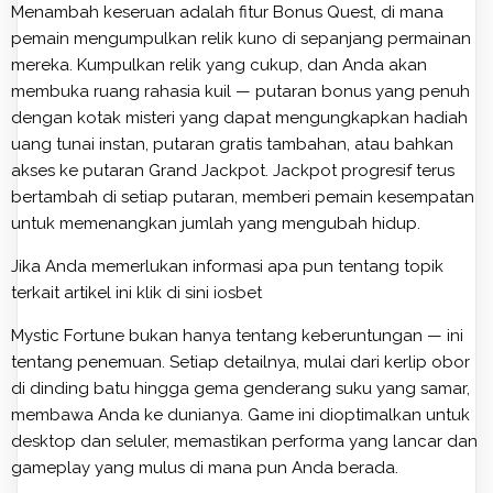
Menambah keseruan adalah fitur Bonus Quest, di mana
pemain mengumpulkan relik kuno di sepanjang permainan
mereka. Kumpulkan relik yang cukup, dan Anda akan
membuka ruang rahasia kuil — putaran bonus yang penuh
dengan kotak misteri yang dapat mengungkapkan hadiah
uang tunai instan, putaran gratis tambahan, atau bahkan
akses ke putaran Grand Jackpot. Jackpot progresif terus
bertambah di setiap putaran, memberi pemain kesempatan
untuk memenangkan jumlah yang mengubah hidup.
Jika Anda memerlukan informasi apa pun tentang topik
terkait artikel ini klik di sini
iosbet
Mystic Fortune bukan hanya tentang keberuntungan — ini
tentang penemuan. Setiap detailnya, mulai dari kerlip obor
di dinding batu hingga gema genderang suku yang samar,
membawa Anda ke dunianya. Game ini dioptimalkan untuk
desktop dan seluler, memastikan performa yang lancar dan
gameplay yang mulus di mana pun Anda berada.