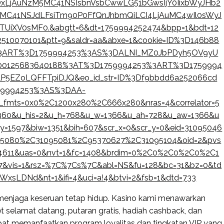
MTQxLjAuNzM5MC41NSIsbnVsbCwwLG51bGwsIjY0IixbWyJHb2
5MC41NSJdLFsiTm90P0FfQnJhbmQiLCI4LjAuMC4wIl0sWyJ
TUiXV0sMF0.&abgtt=6&dt=1759994252474&bpp=1&bdt=12
2510070101&ptt=9&saldr=aa&abxe=1&cookie=ID%3D146b88
3ART%3D1759994253%3AS%3DALNI_MZ0JbPDyh5OV9yU
00125683640188%3AT%3D1759994253%3ART%3D1759994
P5EZoLQFFTpiDJQ&eo_id_str=ID%3Df9bbdd6a252066cd
59994253%3AS%3DAA-
fmts=0x0%2C1200x280%2C666x280&nras=4&correlator=5
360&u_his=2&u_h=768&u_w=1366&u_ah=728&u_aw=1366&u
=1597&biw=1351&bih=607&scr_x=0&scr_y=0&eid=31095046
5080%2C31095081%2C95370627%2C31095104&oid=2&pvs
4611&uas=0&nvt=1&fc=1408&brdim=0%2C0%2C0%2C0%2C1
vis=1&rsz=%7C%7Cs%7C&abl=NS&fu=128&bc=31&bz=0&td
xsLDNd&nt=1&ifi=4&uci=a!4&btvi=2&fsb=1&dtd=733
enjaga keseruan tetap hidup. Kasino kami menawarkan
 selamat datang, putaran gratis, hadiah cashback, dan
at memanfaatkan program loyalitas dan tingkatan VIP yang