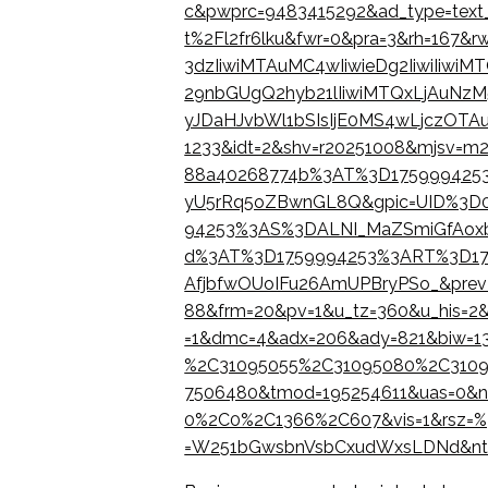
c&pwprc=9483415292&ad_type=text_
t%2Fl2fr6lku&fwr=0&pra=3&rh=167&
3dzIiwiMTAuMC4wIiwieDg2IiwiIiw
29nbGUgQ2hyb21lIiwiMTQxLjAuNz
yJDaHJvbWl1bSIsIjE0MS4wLjczOTA
1233&idt=2&shv=r20251008&mjsv=m2
88a40268774b%3AT%3D175999425
yU5rRq5oZBwnGL8Q&gpic=UID%3D
94253%3AS%3DALNI_MaZSmiGfAoxb
d%3AT%3D1759994253%3ART%3D1
AfjbfwOUoIFu26AmUPBryPSo_&prev_
88&frm=20&pv=1&u_tz=360&u_his=
=1&dmc=4&adx=206&ady=821&biw=13
%2C31095055%2C31095080%2C3109
7506480&tmod=195254611&uas=0&
0%2C0%2C1366%2C607&vis=1&rsz=%
=W251bGwsbnVsbCxudWxsLDNd&nt=1&i