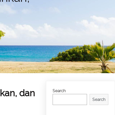
kan, dan
Search
Search