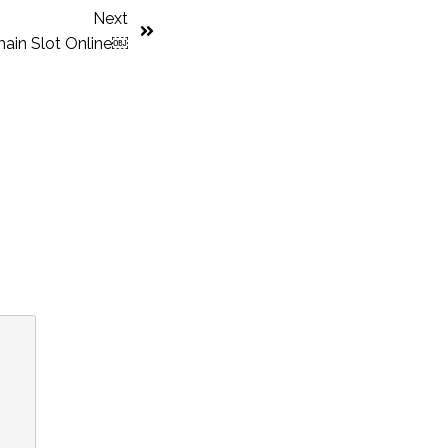
Next
main Slot Online￼