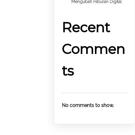
Mengubah Hiburan Digital
Recent
Commen
ts
No comments to show.