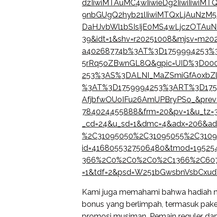
dzIiwiMTAuMC4wIiwieDg2IiwiIiwi
9nbGUgQ2hyb21lIiwiMTQxLjAuNzM
DaHJvbWl1bSIsIjE0MS4wLjczOTAuN
39&idt=1&shv=r20251008&mjsv=m20
a40268774b%3AT%3D1759994253%
5rRq5oZBwnGL8Q&gpic=UID%3D00
253%3AS%3DALNI_MaZSmiGfAoxbZl
%3AT%3D1759994253%3ART%3D17
AfjbfwOUoIFu26AmUPBryPSo_&prev_
784024455888&frm=20&pv=1&u_tz=
_cd=24&u_sd=1&dmc=4&adx=206&ady
%2C31095050%2C31095055%2C3109
id=4168055327506480&tmod=19525
366%2C0%2C0%2C0%2C1366%2C607&
=1&tdf=2&psd=W251bGwsbnVsbCxudW
Kami juga memahami bahwa hadiah m
bonus yang berlimpah, termasuk paket
promosi musiman. Pemain reguler dap