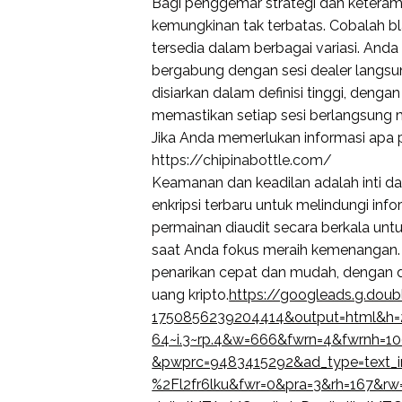
Bagi penggemar strategi dan ketera
kemungkinan tak terbatas. Cobalah bla
tersedia dalam berbagai variasi. Anda
bergabung dengan sesi dealer langsu
disiarkan dalam definisi tinggi, denga
memastikan setiap sesi berlangsung me
Jika Anda memerlukan informasi apa pun 
https://chipinabottle.com/
Keamanan dan keadilan adalah inti da
enkripsi terbaru untuk melindungi inf
permainan diaudit secara berkala un
saat Anda fokus meraih kemenangan.
penarikan cepat dan mudah, dengan d
uang kripto.
https://googleads.g.doub
1750856239204414&output=html&h=2
64~i.3~rp.4&w=666&fwrn=4&fwrnh=
&pwprc=9483415292&ad_type=text_i
%2Fl2fr6lku&fwr=0&pra=3&rh=167&r