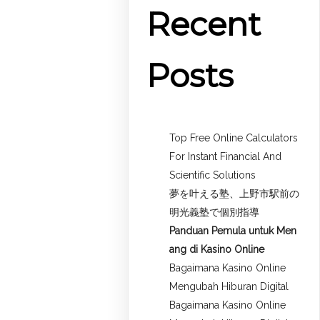
Recent
Posts
Top Free Online Calculators
For Instant Financial And
Scientific Solutions
夢を叶える塾、上野市駅前の
明光義塾で個別指導
Panduan Pemula untuk
Men
ang di Kasino Online
Bagaimana Kasino Online
Mengubah Hiburan Digital
Bagaimana Kasino Online