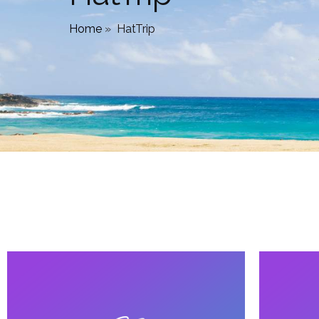
Home
»
HatTrip