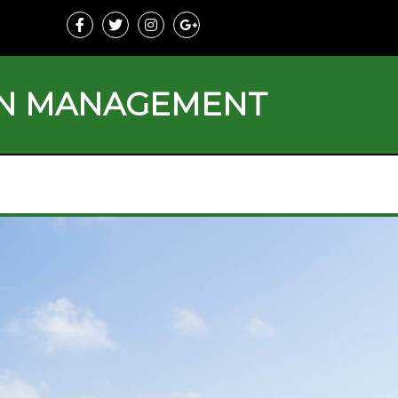
ON MANAGEMENT