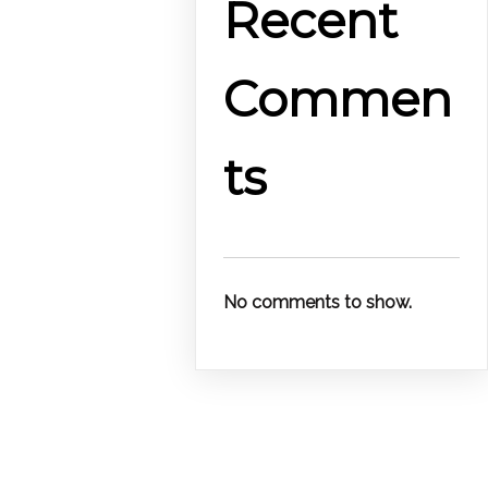
Recent
Commen
ts
No comments to show.