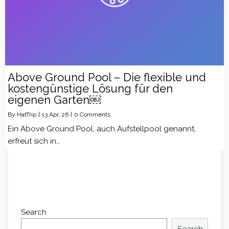
Above Ground Pool – Die flexible und
kostengünstige Lösung für den
eigenen Garten￼
By
HatTrip
|
13
Apr, 26
|
0 Comments
Ein Above Ground Pool, auch Aufstellpool genannt,
erfreut sich in…
Search