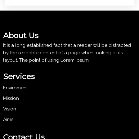
About Us
It is a long established fact that a reader will be distracted
by the readable content of a page when looking at its
layout. The point of using Lorem Ipsum
Services
Enviroment
Mission
Vision
Aims
Contact Us